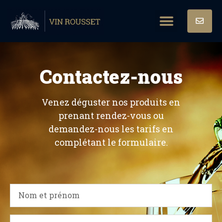
Melon de Bourgogne
Pétillant de Maers
Contactez-nous
Venez déguster nos produits en
prenant rendez-vous ou
demandez-nous les tarifs en
complétant le formulaire.